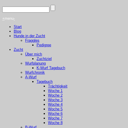
+
menu
-
Start
Blog
Hunde in der Zucht
Fraggles
Pedigree
Zucht
Über mich
Zuchtziel
Wurfplanung
K-Wurf Tagebuch
Wurfchronik
A-Wurf
Tagebuch
Trächtigkeit
Woche 1
Woche 2
Woche 3
Woche 4
Woche 5
Woche 6
Woche 7
Woche 8
B-Wurf