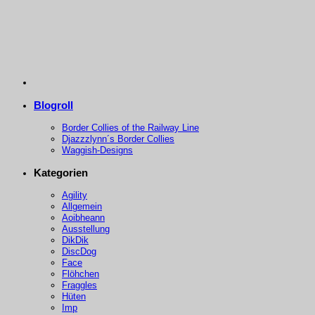
Blogroll
Border Collies of the Railway Line
Djazzzlynn´s Border Collies
Waggish-Designs
Kategorien
Agility
Allgemein
Aoibheann
Ausstellung
DikDik
DiscDog
Face
Flöhchen
Fraggles
Hüten
Imp