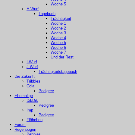
Woche 5
H-Wurf
Tagebuch
Trächtigkeit
Woche 1
Woche 2
Woche 3
Woche 4
Woche 5
Woche 6
Woche 7
Und der Rest
I-Wurf
J-Wurf
Trächtigkeitstagebuch
Die Zukunft
Tribbles
Cola
Pedigree
Ehemalige
DikDik
Pedigree
Imp
Pedigree
Flöhchen
Forum
Regenbogen
Pebbles