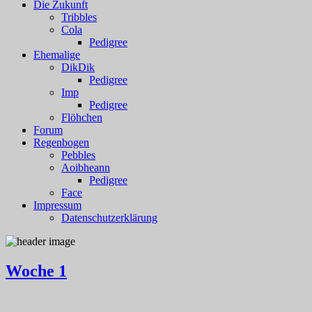
Die Zukunft
Tribbles
Cola
Pedigree
Ehemalige
DikDik
Pedigree
Imp
Pedigree
Flöhchen
Forum
Regenbogen
Pebbles
Aoibheann
Pedigree
Face
Impressum
Datenschutzerklärung
Woche 1