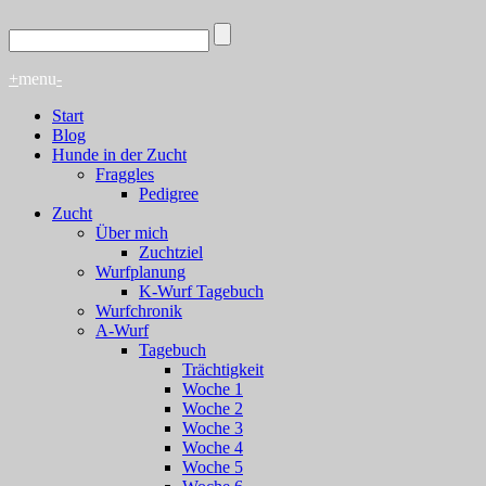
+
menu
-
Start
Blog
Hunde in der Zucht
Fraggles
Pedigree
Zucht
Über mich
Zuchtziel
Wurfplanung
K-Wurf Tagebuch
Wurfchronik
A-Wurf
Tagebuch
Trächtigkeit
Woche 1
Woche 2
Woche 3
Woche 4
Woche 5