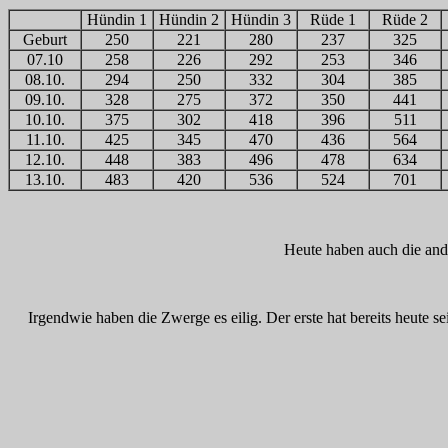
Hündin 1
Hündin 2
Hündin 3
Rüde 1
Rüde 2
Geburt
250
221
280
237
325
07.10
258
226
292
253
346
08.10.
294
250
332
304
385
09.10.
328
275
372
350
441
10.10.
375
302
418
396
511
11.10.
425
345
470
436
564
12.10.
448
383
496
478
634
13.10.
483
420
536
524
701
Heute haben auch die and
Irgendwie haben die Zwerge es eilig. Der erste hat bereits heute 