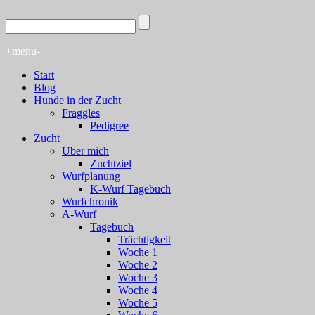
+
menu
-
Start
Blog
Hunde in der Zucht
Fraggles
Pedigree
Zucht
Über mich
Zuchtziel
Wurfplanung
K-Wurf Tagebuch
Wurfchronik
A-Wurf
Tagebuch
Trächtigkeit
Woche 1
Woche 2
Woche 3
Woche 4
Woche 5