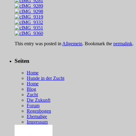
This entry was posted in
Allgemein
. Bookmark the
permalink
.
Seiten
Home
Hunde in der Zucht
Home
Blog
Zucht
Die Zukunft
Forum
Regenbogen
Ehemalige
Impressum