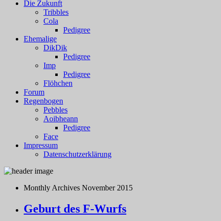
Die Zukunft
Tribbles
Cola
Pedigree
Ehemalige
DikDik
Pedigree
Imp
Pedigree
Flöhchen
Forum
Regenbogen
Pebbles
Aoibheann
Pedigree
Face
Impressum
Datenschutzerklärung
Monthly Archives
November 2015
Geburt des F-Wurfs