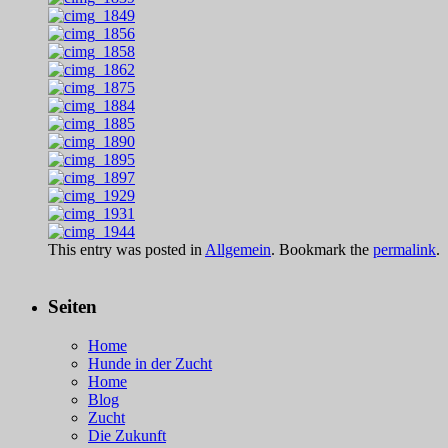
This entry was posted in
Allgemein
. Bookmark the
permalink
.
Seiten
Home
Hunde in der Zucht
Home
Blog
Zucht
Die Zukunft