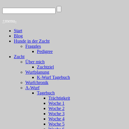
+
menu
-
Start
Blog
Hunde in der Zucht
Fraggles
Pedigree
Zucht
Über mich
Zuchtziel
Wurfplanung
K-Wurf Tagebuch
Wurfchronik
A-Wurf
Tagebuch
Trächtigkeit
Woche 1
Woche 2
Woche 3
Woche 4
Woche 5