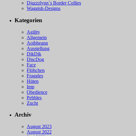
Djazzzlynn´s Border Collies
Waggish-Designs
Kategorien
Agility
Allgemein
Aoibheann
Ausstellung
DikDik
DiscDog
Face
Flöhchen
Fraggles
Hüten
Imp
Obedience
Pebbles
Zucht
Archiv
August 2023
August 2022