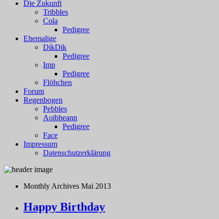
Die Zukunft
Tribbles
Cola
Pedigree
Ehemalige
DikDik
Pedigree
Imp
Pedigree
Flöhchen
Forum
Regenbogen
Pebbles
Aoibheann
Pedigree
Face
Impressum
Datenschutzerklärung
Monthly Archives
Mai 2013
Happy Birthday