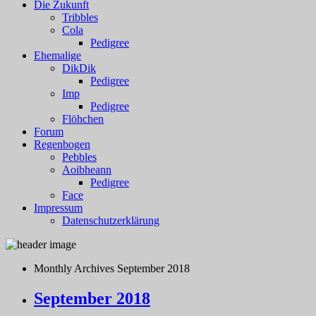
Die Zukunft
Tribbles
Cola
Pedigree
Ehemalige
DikDik
Pedigree
Imp
Pedigree
Flöhchen
Forum
Regenbogen
Pebbles
Aoibheann
Pedigree
Face
Impressum
Datenschutzerklärung
Monthly Archives
September 2018
September 2018