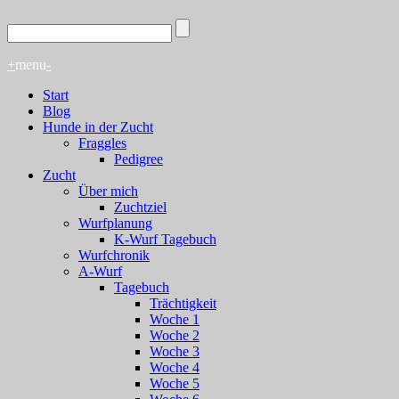
+
menu
-
Start
Blog
Hunde in der Zucht
Fraggles
Pedigree
Zucht
Über mich
Zuchtziel
Wurfplanung
K-Wurf Tagebuch
Wurfchronik
A-Wurf
Tagebuch
Trächtigkeit
Woche 1
Woche 2
Woche 3
Woche 4
Woche 5