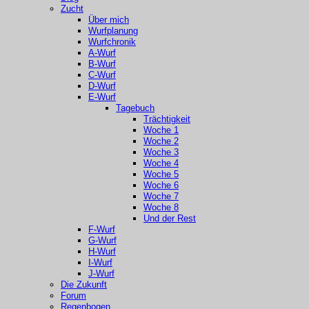
Zucht
Über mich
Wurfplanung
Wurfchronik
A-Wurf
B-Wurf
C-Wurf
D-Wurf
E-Wurf
Tagebuch
Trächtigkeit
Woche 1
Woche 2
Woche 3
Woche 4
Woche 5
Woche 6
Woche 7
Woche 8
Und der Rest
F-Wurf
G-Wurf
H-Wurf
I-Wurf
J-Wurf
Die Zukunft
Forum
Regenbogen