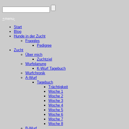
+
menu
-
Start
Blog
Hunde in der Zucht
Fraggles
Pedigree
Zucht
Über mich
Zuchtziel
Wurfplanung
K-Wurf Tagebuch
Wurfchronik
A-Wurf
Tagebuch
Trächtigkeit
Woche 1
Woche 2
Woche 3
Woche 4
Woche 5
Woche 6
Woche 7
Woche 8
B-Wurf