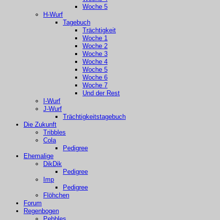
Woche 5
H-Wurf
Tagebuch
Trächtigkeit
Woche 1
Woche 2
Woche 3
Woche 4
Woche 5
Woche 6
Woche 7
Und der Rest
I-Wurf
J-Wurf
Trächtigkeitstagebuch
Die Zukunft
Tribbles
Cola
Pedigree
Ehemalige
DikDik
Pedigree
Imp
Pedigree
Flöhchen
Forum
Regenbogen
Pebbles