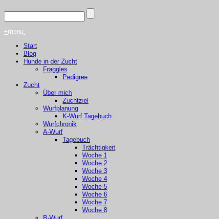
+
menu
-
Start
Blog
Hunde in der Zucht
Fraggles
Pedigree
Zucht
Über mich
Zuchtziel
Wurfplanung
K-Wurf Tagebuch
Wurfchronik
A-Wurf
Tagebuch
Trächtigkeit
Woche 1
Woche 2
Woche 3
Woche 4
Woche 5
Woche 6
Woche 7
Woche 8
B-Wurf