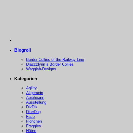
Blogroll
Border Collies of the Railway Line
Djazzzlynn´s Border Collies
Waggish-Designs
Kategorien
Agility
Allgemein
Aoibheann
Ausstellung
DikDik
DiscDog
Face
Flöhchen
Fraggles
Hüten