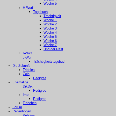
Woche 5
H-Wurf
Tagebuch
Trächtigkeit
Woche 1
Woche 2
Woche 3
Woche 4
Woche 5
Woche 6
Woche 7
Und der Rest
I-Wurf
J-Wurf
Trächtigkeitstagebuch
Die Zukunft
Tribbles
Cola
Pedigree
Ehemalige
DikDik
Pedigree
Imp
Pedigree
Flöhchen
Forum
Regenbogen
Pebbles