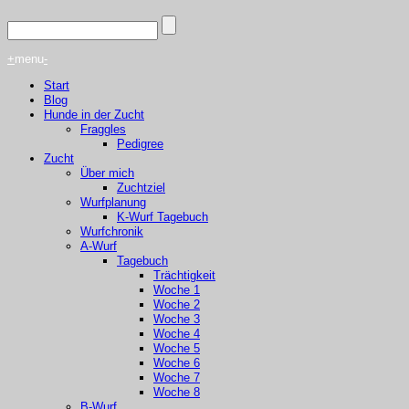
+
menu
-
Start
Blog
Hunde in der Zucht
Fraggles
Pedigree
Zucht
Über mich
Zuchtziel
Wurfplanung
K-Wurf Tagebuch
Wurfchronik
A-Wurf
Tagebuch
Trächtigkeit
Woche 1
Woche 2
Woche 3
Woche 4
Woche 5
Woche 6
Woche 7
Woche 8
B-Wurf