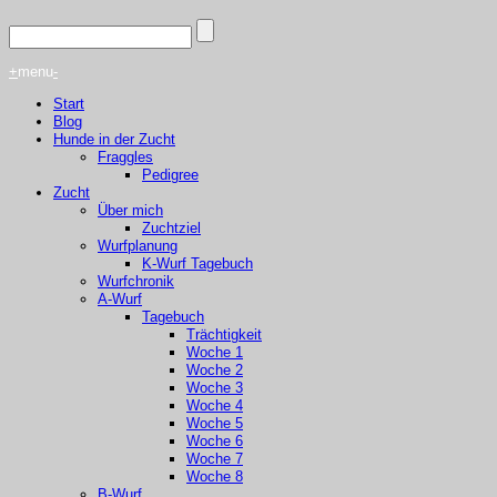
+
menu
-
Start
Blog
Hunde in der Zucht
Fraggles
Pedigree
Zucht
Über mich
Zuchtziel
Wurfplanung
K-Wurf Tagebuch
Wurfchronik
A-Wurf
Tagebuch
Trächtigkeit
Woche 1
Woche 2
Woche 3
Woche 4
Woche 5
Woche 6
Woche 7
Woche 8
B-Wurf