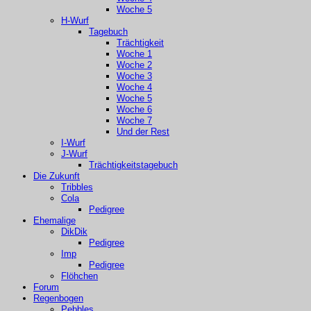
Woche 5
H-Wurf
Tagebuch
Trächtigkeit
Woche 1
Woche 2
Woche 3
Woche 4
Woche 5
Woche 6
Woche 7
Und der Rest
I-Wurf
J-Wurf
Trächtigkeitstagebuch
Die Zukunft
Tribbles
Cola
Pedigree
Ehemalige
DikDik
Pedigree
Imp
Pedigree
Flöhchen
Forum
Regenbogen
Pebbles