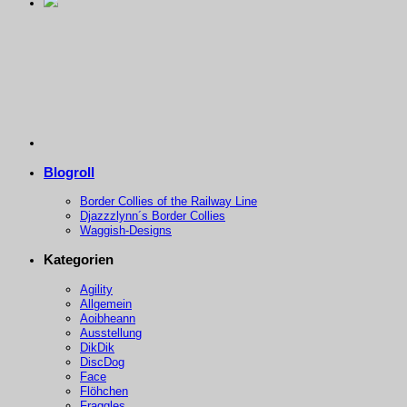
Blogroll
Border Collies of the Railway Line
Djazzzlynn´s Border Collies
Waggish-Designs
Kategorien
Agility
Allgemein
Aoibheann
Ausstellung
DikDik
DiscDog
Face
Flöhchen
Fraggles