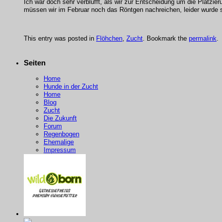
Ich war doch sehr verblüfft, als wir zur Entscheidung um die Platz
müssen wir im Februar noch das Röntgen nachreichen, leider wurde s
This entry was posted in
Flöhchen
,
Zucht
. Bookmark the
permalink
.
Seiten
Home
Hunde in der Zucht
Home
Blog
Zucht
Die Zukunft
Forum
Regenbogen
Ehemalige
Impressum