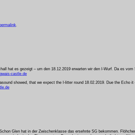
permalink
.
all hat es gezeigt – um den 18.12.2019 erwarten wir den I-Wurf. Da es vom 
gwais-castle.de
nd showed, that we expect the I-litter round 18.02.2019. Due the Echo it cou
le.de
 Schon Glen hat in der Zwischenklasse das ersehnte SG bekommen. Flöhchen 