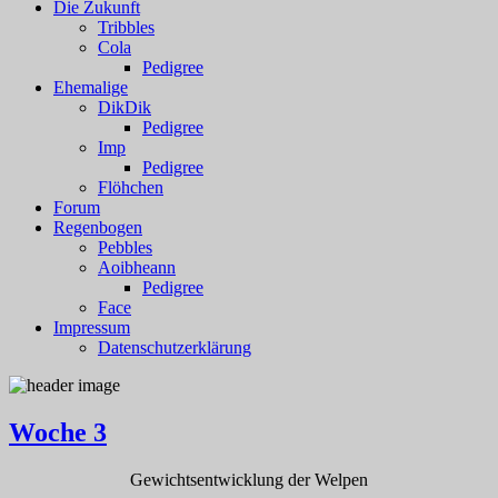
Die Zukunft
Tribbles
Cola
Pedigree
Ehemalige
DikDik
Pedigree
Imp
Pedigree
Flöhchen
Forum
Regenbogen
Pebbles
Aoibheann
Pedigree
Face
Impressum
Datenschutzerklärung
Woche 3
Gewichtsentwicklung der Welpen