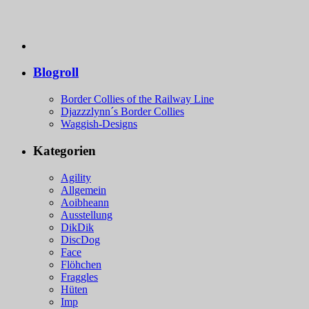
Blogroll
Border Collies of the Railway Line
Djazzzlynn´s Border Collies
Waggish-Designs
Kategorien
Agility
Allgemein
Aoibheann
Ausstellung
DikDik
DiscDog
Face
Flöhchen
Fraggles
Hüten
Imp