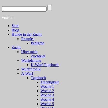
+
menu
-
Start
Blog
Hunde in der Zucht
Fraggles
Pedigree
Zucht
Über mich
Zuchtziel
Wurfplanung
K-Wurf Tagebuch
Wurfchronik
A-Wurf
Tagebuch
Trächtigkeit
Woche 1
Woche 2
Woche 3
Woche 4
Woche 5