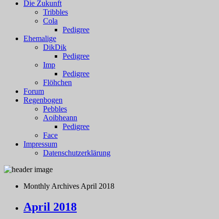
Die Zukunft
Tribbles
Cola
Pedigree
Ehemalige
DikDik
Pedigree
Imp
Pedigree
Flöhchen
Forum
Regenbogen
Pebbles
Aoibheann
Pedigree
Face
Impressum
Datenschutzerklärung
Monthly Archives
April 2018
April 2018