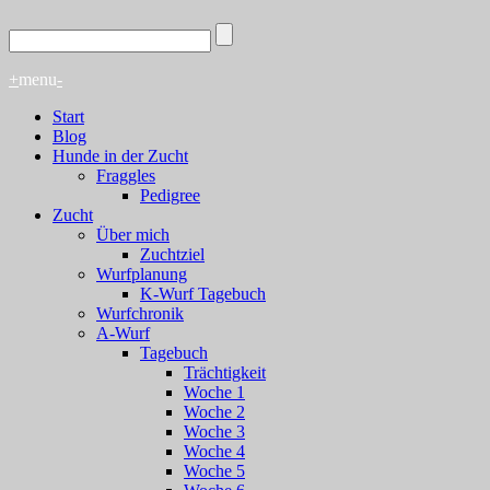
+
menu
-
Start
Blog
Hunde in der Zucht
Fraggles
Pedigree
Zucht
Über mich
Zuchtziel
Wurfplanung
K-Wurf Tagebuch
Wurfchronik
A-Wurf
Tagebuch
Trächtigkeit
Woche 1
Woche 2
Woche 3
Woche 4
Woche 5