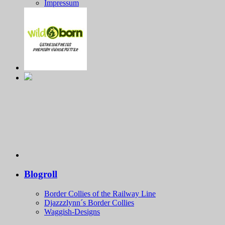
Impressum
Blogroll
Border Collies of the Railway Line
Djazzzlynn´s Border Collies
Waggish-Designs