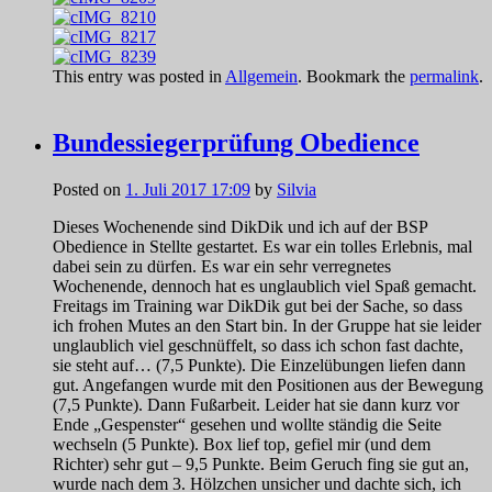
This entry was posted in
Allgemein
. Bookmark the
permalink
.
Bundessiegerprüfung Obedience
Posted on
1. Juli 2017 17:09
by
Silvia
Dieses Wochenende sind DikDik und ich auf der BSP
Obedience in Stellte gestartet. Es war ein tolles Erlebnis, mal
dabei sein zu dürfen. Es war ein sehr verregnetes
Wochenende, dennoch hat es unglaublich viel Spaß gemacht.
Freitags im Training war DikDik gut bei der Sache, so dass
ich frohen Mutes an den Start bin. In der Gruppe hat sie leider
unglaublich viel geschnüffelt, so dass ich schon fast dachte,
sie steht auf… (7,5 Punkte). Die Einzelübungen liefen dann
gut. Angefangen wurde mit den Positionen aus der Bewegung
(7,5 Punkte). Dann Fußarbeit. Leider hat sie dann kurz vor
Ende „Gespenster“ gesehen und wollte ständig die Seite
wechseln (5 Punkte). Box lief top, gefiel mir (und dem
Richter) sehr gut – 9,5 Punkte. Beim Geruch fing sie gut an,
wurde nach dem 3. Hölzchen unsicher und dachte sich, ich