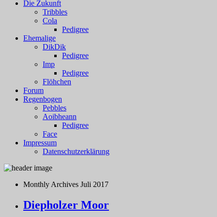
Die Zukunft
Tribbles
Cola
Pedigree
Ehemalige
DikDik
Pedigree
Imp
Pedigree
Flöhchen
Forum
Regenbogen
Pebbles
Aoibheann
Pedigree
Face
Impressum
Datenschutzerklärung
Monthly Archives
Juli 2017
Diepholzer Moor