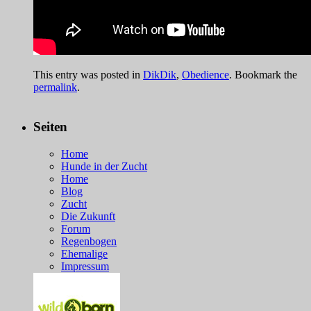
This entry was posted in
DikDik
,
Obedience
. Bookmark the
permalink
.
Seiten
Home
Hunde in der Zucht
Home
Blog
Zucht
Die Zukunft
Forum
Regenbogen
Ehemalige
Impressum