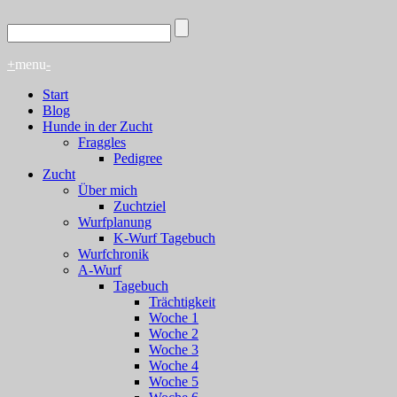
+
menu
-
Start
Blog
Hunde in der Zucht
Fraggles
Pedigree
Zucht
Über mich
Zuchtziel
Wurfplanung
K-Wurf Tagebuch
Wurfchronik
A-Wurf
Tagebuch
Trächtigkeit
Woche 1
Woche 2
Woche 3
Woche 4
Woche 5