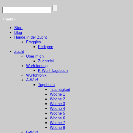
+
menu
-
Start
Blog
Hunde in der Zucht
Fraggles
Pedigree
Zucht
Über mich
Zuchtziel
Wurfplanung
K-Wurf Tagebuch
Wurfchronik
A-Wurf
Tagebuch
Trächtigkeit
Woche 1
Woche 2
Woche 3
Woche 4
Woche 5
Woche 6
Woche 7
Woche 8
B-Wurf