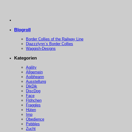
Blogroll
Border Collies of the Railway Line
Djazzzlynn´s Border Collies
Waggish-Designs
Kategorien
Agility
Allgemein
Aoibheann
Ausstellung
DikDik
DiscDog
Face
Flöhchen
Fraggles
Hüten
Imp
Obedience
Pebbles
Zucht