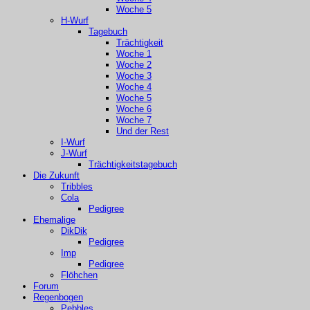
Woche 5
H-Wurf
Tagebuch
Trächtigkeit
Woche 1
Woche 2
Woche 3
Woche 4
Woche 5
Woche 6
Woche 7
Und der Rest
I-Wurf
J-Wurf
Trächtigkeitstagebuch
Die Zukunft
Tribbles
Cola
Pedigree
Ehemalige
DikDik
Pedigree
Imp
Pedigree
Flöhchen
Forum
Regenbogen
Pebbles