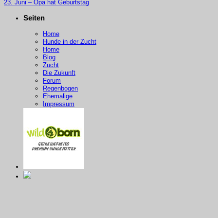
23.
Juni –
Opa hat
Geburtstag
Seiten
Home
Hunde in der Zucht
Home
Blog
Zucht
Die Zukunft
Forum
Regenbogen
Ehemalige
Impressum