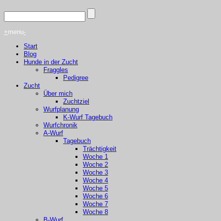
+
menu
-
Start
Blog
Hunde in der Zucht
Fraggles
Pedigree
Zucht
Über mich
Zuchtziel
Wurfplanung
K-Wurf Tagebuch
Wurfchronik
A-Wurf
Tagebuch
Trächtigkeit
Woche 1
Woche 2
Woche 3
Woche 4
Woche 5
Woche 6
Woche 7
Woche 8
B-Wurf