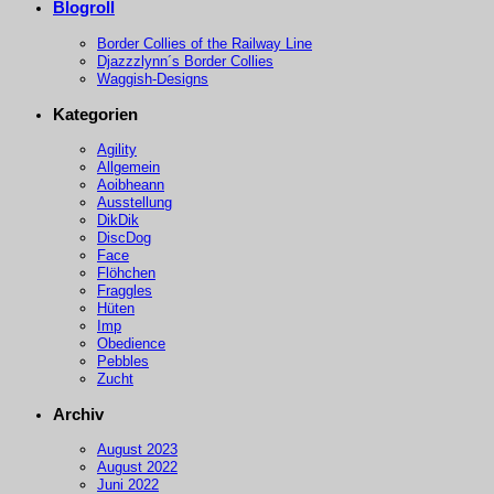
Blogroll
Border Collies of the Railway Line
Djazzzlynn´s Border Collies
Waggish-Designs
Kategorien
Agility
Allgemein
Aoibheann
Ausstellung
DikDik
DiscDog
Face
Flöhchen
Fraggles
Hüten
Imp
Obedience
Pebbles
Zucht
Archiv
August 2023
August 2022
Juni 2022