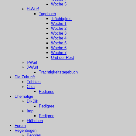
Woche 5
H-Wurf
Tagebuch
Trächtigkeit
Woche 1
Woche 2
Woche 3
Woche 4
Woche 5
Woche 6
Woche 7
Und der Rest
I-Wurf
J-Wurf
Trächtigkeitstagebuch
Die Zukunft
Tribbles
Cola
Pedigree
Ehemalige
DikDik
Pedigree
Imp
Pedigree
Flöhchen
Forum
Regenbogen
Pebbles