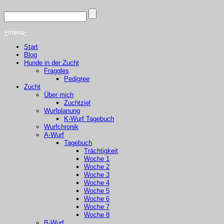
+
menu
-
Start
Blog
Hunde in der Zucht
Fraggles
Pedigree
Zucht
Über mich
Zuchtziel
Wurfplanung
K-Wurf Tagebuch
Wurfchronik
A-Wurf
Tagebuch
Trächtigkeit
Woche 1
Woche 2
Woche 3
Woche 4
Woche 5
Woche 6
Woche 7
Woche 8
B-Wurf