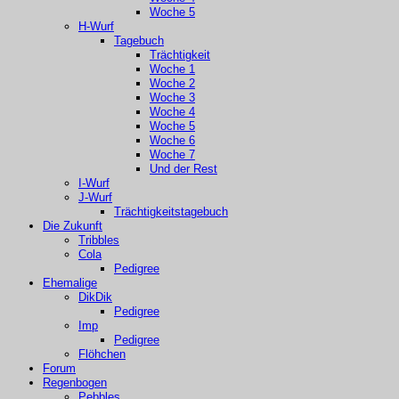
Woche 5
H-Wurf
Tagebuch
Trächtigkeit
Woche 1
Woche 2
Woche 3
Woche 4
Woche 5
Woche 6
Woche 7
Und der Rest
I-Wurf
J-Wurf
Trächtigkeitstagebuch
Die Zukunft
Tribbles
Cola
Pedigree
Ehemalige
DikDik
Pedigree
Imp
Pedigree
Flöhchen
Forum
Regenbogen
Pebbles