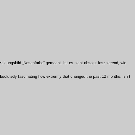
twicklungsbild „Nasenfarbe“ gemacht. Ist es nicht absolut fasznierend, wie
absolutetly fascinating how extremly that changed the past 12 months, isn´t