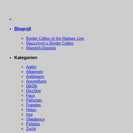
Blogroll
Border Collies of the Railway Line
Djazzzlynn´s Border Collies
Waggish-Designs
Kategorien
Agility
Allgemein
Aoibheann
Ausstellung
DikDik
DiscDog
Face
Flöhchen
Fraggles
Hüten
Imp
Obedience
Pebbles
Zucht