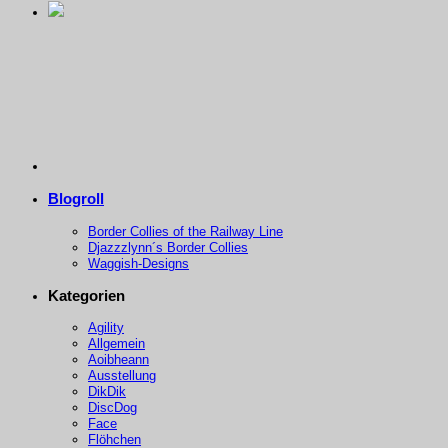
Blogroll
Border Collies of the Railway Line
Djazzzlynn´s Border Collies
Waggish-Designs
Kategorien
Agility
Allgemein
Aoibheann
Ausstellung
DikDik
DiscDog
Face
Flöhchen