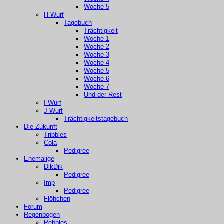
Woche 5
H-Wurf
Tagebuch
Trächtigkeit
Woche 1
Woche 2
Woche 3
Woche 4
Woche 5
Woche 6
Woche 7
Und der Rest
I-Wurf
J-Wurf
Trächtigkeitstagebuch
Die Zukunft
Tribbles
Cola
Pedigree
Ehemalige
DikDik
Pedigree
Imp
Pedigree
Flöhchen
Forum
Regenbogen
Pebbles