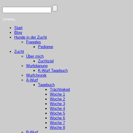
+
menu
-
Start
Blog
Hunde in der Zucht
Fraggles
Pedigree
Zucht
Über mich
Zuchtziel
Wurfplanung
K-Wurf Tagebuch
Wurfchronik
A-Wurf
Tagebuch
Trächtigkeit
Woche 1
Woche 2
Woche 3
Woche 4
Woche 5
Woche 6
Woche 7
Woche 8
B-Wurf