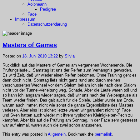
Aoibheann
Pedigree
Face
Impressum
Datenschutzerklärung
Masters of Games
Posted on
18. Juni 2010 13:22
by
Silvia
Rückblick auf das Masters of Games am verganenen Wochenende. Die
Prüfungsläufe… Samstag ist uns der Reifen zum Verhängnis geworden.
Es wird Zeit, daß wir wieder einen Reifen bekomen. Ohne Training geht es
dann doch nicht. Sonntag liefs nicht ganz rund und durch meinen
verschusselten Wechsel vor dem Slalom bekam ich sie nach dem Slalom
nicht vor der Tunnel-Verleitung weg. Schade. Aber die Läufe waren toll und
so kann ich langsam wieder sagen, daß wir uns nach der Welpenpause als
Team wieder finden. Das galt auch für die Spiele. Leider wurde am Ende,
warum auch immer, nicht wie sonst die ganze Ergebnisliste des Masters
verlesen. Aber eins ist sicher: letzte waren wir garantiert nicht *g* Face
und Sven hatten auch wieder mit ihrem typischen Kleinigkeiten-Pech zu
kämpfen. Aber bis auf die Prüfung am Sonntag, in der Face sehr gestresst
war auf einmal, waren auch die zwei schön anzusehen.
This entry was posted in
Allgemein
. Bookmark the
permalink
.