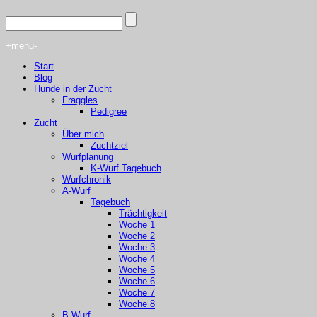
+
menu
-
Start
Blog
Hunde in der Zucht
Fraggles
Pedigree
Zucht
Über mich
Zuchtziel
Wurfplanung
K-Wurf Tagebuch
Wurfchronik
A-Wurf
Tagebuch
Trächtigkeit
Woche 1
Woche 2
Woche 3
Woche 4
Woche 5
Woche 6
Woche 7
Woche 8
B-Wurf