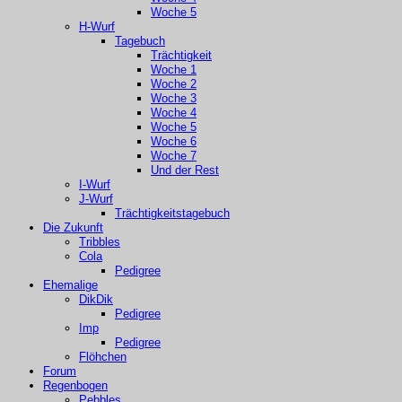
Woche 5
H-Wurf
Tagebuch
Trächtigkeit
Woche 1
Woche 2
Woche 3
Woche 4
Woche 5
Woche 6
Woche 7
Und der Rest
I-Wurf
J-Wurf
Trächtigkeitstagebuch
Die Zukunft
Tribbles
Cola
Pedigree
Ehemalige
DikDik
Pedigree
Imp
Pedigree
Flöhchen
Forum
Regenbogen
Pebbles